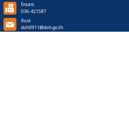
โทรสาร
036-421587
อีเมล
doh0911@doh.go.th
ติดตามเราได้ที่
จำนวนผู้เข้าชมเว็บไซต์
544